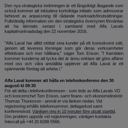
Den nya strategiska inriktningen är ett långsiktigt åtagande som
också kommer att inkludera kortsiktiga initiativ som adresserar
behovet av anpassning till rådande marknadsförutsättningar.
Fullständig information om den strategiska översynen förväntas
att ha lämnats senast i samband med Alfa Lavals
kapitalmarknadsdag den 22 november 2016.
”Alfa Laval har alltid stöttat sina kunder på ett konsekvent sätt,
genom att leverera lösningar som gör deras verksamheter
effektivare och mer hållbara,” säger Tom Erixon. ”I framtiden
kommer kunderna att tycka det är ännu enklare att göra affärer
med oss och våra anställda upplever att Alfa Laval är ett
spännande företag att arbeta i.”
Alfa Laval kommer att hålla en telefonkonferens den 30
augusti kl 09:30
För att delta
i telefonkonferensen - som leds av Alfa Lavals VD
och koncernchef Tom Erixon, samt finans- och ekonomidirektör
Thomas Thuresson - anmäl er via länken nedan. Vid
registrering erhålls telefonnummer, deltagarkod samt
konferenskod.
Vänligen ring in 10 minuter före utsatt starttid
.
Om problem uppstår vid registreringen, vänligen kontakta
Intercall på +44 20 8288 5566.