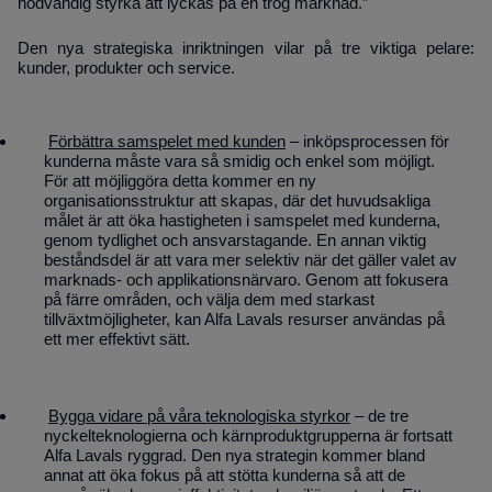
nödvändig styrka att lyckas på en trög marknad.”
Den nya strategiska inriktningen vilar på tre viktiga pelare:
kunder, produkter och service.
Förbättra samspelet med kunden
– inköpsprocessen för
kunderna måste vara så smidig och enkel som möjligt.
För att möjliggöra detta kommer en ny
organisationsstruktur att skapas, där det huvudsakliga
målet är att öka hastigheten i samspelet med kunderna,
genom tydlighet och ansvarstagande. En annan viktig
beståndsdel är att vara mer selektiv när det gäller valet av
marknads- och applikationsnärvaro. Genom att fokusera
på färre områden, och välja dem med starkast
tillväxtmöjligheter, kan Alfa Lavals resurser användas på
ett mer effektivt sätt.
Bygga vidare på våra teknologiska styrkor
– de tre
nyckelteknologierna och kärn­produktgrupperna är fortsatt
Alfa Lavals ryggrad. Den nya strategin kommer bland
annat att öka fokus på att stötta kunderna så att de