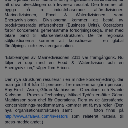
att driva utvecklingen och leverera resultat. Den kommer att
bygga på tre industribaserade affärsdivisioner:
Marinedivisionen, Food & Waterdivisionen samt
Energydivisionen. Divisionerna kommer att bestå av
produktbaserade affärsenheter (Business Units). Operations
förblir koncernens gemensamma försörjningskedja, men med
tätare band till affärsenhetsstrukturen. De tre regionala
säljfunktionerna kommer att konsolideras i en global
försäljnings- och serviceorganisation.
”Etableringen av Marinedivisionen 2011 var framgångsrik. Nu
följer vi upp med en Food & Waterdivision och en
Energydivision,” säger Tom Erixon.
Den nya strukturen resulterar i en mindre koncernledning, där
man går till 9 från 11 personer. Tre medlemmar går i pension;
Ray Field – Asien, Göran Mathiasson – Operations och Svante
Karlsson – Process Technology. Mikael Tydén ersätter Göran
Mathiasson som chef för Operations. Flera av de återstående
koncernlednings-medlemmarna kommer att få nya roller. (Den
nya organisationsstrukturen samt foton finns på
http://www.alfalaval.com/investors
som relaterat material till
press-meddelandet.)