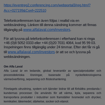
https://eventreg2.conferencing.com/webportal3/reg.html?
Acc=027199&Conf=222510
Telefonkonferensen kan även följas i realtid via en
webbsändning. Länken till denna sändning kommer att finnas
www.alfalaval.com/investors
tillgänglig på
.
För att lyssna på telefonkonferensen i efterhand kan ni ringa
+46 (0)8 5052 0333 eller +44 (0)20 7031 4064, kod 95 99 03.
Inspelningen finns tillgänglig under 24 timmar. Efter det får ni gå
www.alfalaval.com/investors
till
ör att se och lyssna på
webbsändningen.
Om Alfa Laval
Alfa Laval är en ledande, global leverantör av specialprodukter och
processtekniska lösningar, baserade på nyckelteknologierna
värmeöverföring, separering och flödeshantering.
Företagets utrustning, system och tjänster bidrar till att förbättra prestanda i
kundernas processer. De används för att värma, kyla, separera och
transportera produkter i industrier som framställer livsmedel och drycker,
kemikalier, läkemedel, stärkelse, socker och etanol.