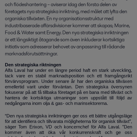
och flödeshantering – aviserar idag den första delen av 
företagets nya strategiska inriktning, med målet att lyfta den 
organiska tillväxten. En ny organisationsstruktur med 
industribaserade affärsdivisioner kommer att skapas; Marine, 
Food & Water samt Energy. Den nya strategiska inriktningen 
är ett långsiktigt åtagande som även inkluderar kortsiktiga 
initiativ som adresserar behovet av anpassning till rådande 
marknadsförutsättningar.
Den strategiska riktningen
Alfa Laval har under en längre period haft en stark utveckling,
tack vare en stabil marknadsposition och ett framgångsrikt
förvärvsprogram. Under senare år har den organiska tillväxen
emellertid varit under förväntan. Den strategiska översynen
fokuserar på att få tillbaka företaget på en bana med tillväxt och
hantera de kortsiktiga utmaningar som uppstått till följd av
nedgångarna inom olja & gas- och marinsektorerna.
“Den nya strategiska inriktningen ger oss ett bättre utgångsläge
för att identifiera och tillvarata möjligheterna för organisk tillväxt”,
säger Tom Erixon, VD och koncernchef för Alfa Laval. ”Den
kommer även att öka vår konkurrenskraft och ge oss