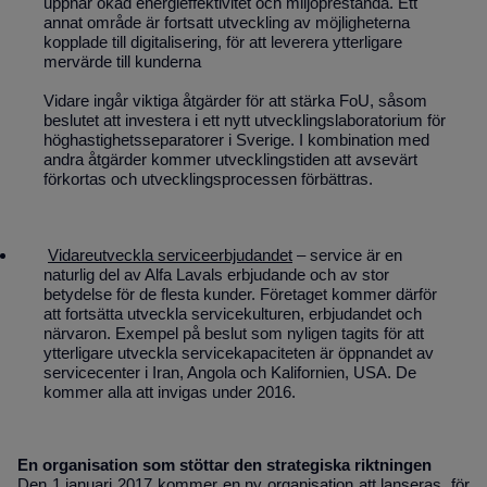
uppnår ökad energieffektivitet och miljöprestanda. Ett
annat område är fortsatt utveckling av möjligheterna
kopplade till digitalisering, för att leverera ytterligare
mervärde till kunderna
Vidare ingår viktiga åtgärder för att stärka FoU, såsom
beslutet att investera i ett nytt utvecklingslaboratorium för
höghastighetsseparatorer i Sverige. I kombination med
andra åtgärder kommer utvecklingstiden att avsevärt
förkortas och utvecklingsprocessen förbättras.
Vidareutveckla serviceerbjudandet
– service är en
naturlig del av Alfa Lavals erbjudande och av stor
betydelse för de flesta kunder. Företaget kommer därför
att fortsätta utveckla servicekulturen, erbjudandet och
närvaron. Exempel på beslut som nyligen tagits för att
ytterligare utveckla servicekapaciteten är öppnandet av
servicecenter i Iran, Angola och Kalifornien, USA. De
kommer alla att invigas under 2016.
En organisation som stöttar den strategiska riktningen
Den 1 januari 2017 kommer en ny organisation att lanseras, för