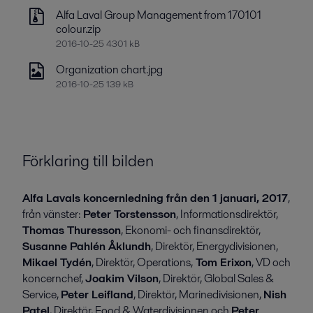
Alfa Laval Group Management from 170101
colour.zip
2016-10-25 4301 kB
Organization chart.jpg
2016-10-25 139 kB
Förklaring till bilden
Alfa Lavals koncernledning från den 1 januari, 2017
,
från vänster:
Peter Torstensson
, Informationsdirektör,
Thomas Thuresson
, Ekonomi- och finansdirektör,
Susanne Pahlén Åklundh
, Direktör, Energydivisionen,
Mikael Tydén
, Direktör, Operations,
Tom Erixon
, VD och
koncernchef,
Joakim Vilson
, Direktör, Global Sales &
Service,
Peter Leifland
, Direktör, Marinedivisionen,
Nish
Patel
, Direktör, Food & Waterdivisionen och
Peter