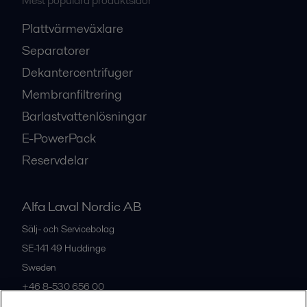
Mest populära produktsidor
Plattvärmeväxlare
Separatorer
Dekantercentrifuger
Membranfiltrering
Barlastvattenlösningar
E-PowerPack
Reservdelar
Alfa Laval Nordic AB
Sälj- och Servicebolag
SE-141 49
Huddinge
Sweden
+46 8-530 656 00