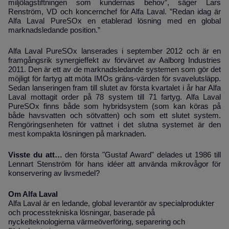
miljölagstiftningen som kundernas behov”, säger Lars
Renström, VD och koncernchef för Alfa Laval. ”Redan idag är
Alfa Laval PureSOx en etablerad lösning med en global
marknadsledande position.”
Alfa Laval PureSOx lanserades i september 2012 och är en
framgångsrik synergieffekt av förvärvet av Aalborg Industries
2011. Den är ett av de marknadsledande systemen som gör det
möjligt för fartyg att möta IMOs gräns-värden för svavelutsläpp.
Sedan lanseringen fram till slutet av första kvartalet i år har Alfa
Laval mottagit order på 78 system till 71 fartyg. Alfa Laval
PureSOx finns både som hybridsystem (som kan köras på
både havsvatten och sötvatten) och som ett slutet system.
Rengöringsenheten för vattnet i det slutna systemet är den
mest kompakta lösningen på marknaden.
Visste du att…
den första "Gustaf Award" delades ut 1986 till
Lennart Stenström för hans idéer att använda mikrovågor för
konservering av livsmedel?
Om Alfa Laval
Alfa Laval är en ledande, global leverantör av specialprodukter
och processtekniska lösningar, baserade på
nyckelteknologierna värmeöverföring, separering och