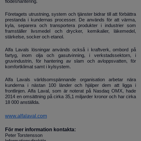
flödeshantering.
Företagets utrustning, system och tjänster bidrar till att förbättra
prestanda i kundernas processer. De används för att värma,
kyla, separera och transportera produkter i industrier som
framställer livsmedel och drycker, kemikalier, läkemedel,
stärkelse, socker och etanol.
Alfa Lavals lösningar används också i kraftverk, ombord på
fartyg, inom olja och gasutvinning, i verkstadssektorn, i
gruvindustrin, för hantering av slam och avloppsvatten, för
komfortklimat samt i kylsystem.
Alfa Lavals världsomspännande organisation arbetar nära
kunderna i nästan 100 länder och hjälper dem att ligga i
frontlinjen. Alfa Laval, som är noterat på Nasdaq OMX, hade
2014 en omsättning på cirka 35,1 miljarder kronor och har cirka
18 000 anställda.
www.alfalaval.com
För mer information kontakta:
Peter Torstensson