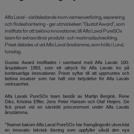
Alfa Laval - världsledande inom värmeöverföring, separering 
och flödeshantering - ger utmärkelsen "Gustaf Award", som 
instiftats för att belöna innovationer, till Alfa Laval PureSOx 
team för extraordinär produkt- och marknadsutveckling. 
Priset delades ut vid Alfa Laval årsstämma, som hölls i Lund, 
torsdag.
Gustav Award ins
tiftades i s
amband med Alfa Lavals 100-
årsjubileum 1983, som ett uttryck för Alfa Lavals tro på
kontinuerliga innovationer. Priset syftar till att uppmuntra och
belöna insatser som har haft stor betydelse för Alfa Lavals
verksamhet.
Alfa Lavals PureSOx team består av Martijn Bergink, Rene
Diks, Kristina Effler, Jens Peter Hansen och Olaf Heijers. De
fick priset vid en särskild prisceremoni under Alfa Lavals
årsstämma.
“Teamet bakom Alfa Laval PureSOx har framgångsrikt utvecklat
en innovativ teknisk lösning som uppfyller såväl den nya