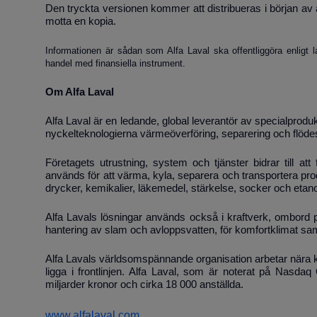
Den tryckta versionen kommer att distribueras i början av a
motta en kopia.
Informationen är sådan som Alfa Laval ska offentliggöra enlig
handel med finansiella instrument.
Om Alfa Laval
Alfa Laval är en ledande, global leverantör av specialprod
nyckelteknologierna värmeöverföring, separering och flöde
Företagets utrustning, system och tjänster bidrar till at
används för att värma, kyla, separera och transportera prod
drycker, kemikalier, läkemedel, stärkelse, socker och etano
Alfa Lavals lösningar används också i kraftverk, ombord på 
hantering av slam och avloppsvatten, för komfortklimat sa
Alfa Lavals världsomspännande organisation arbetar nära k
ligga i frontlinjen. Alfa Laval, som är noterat på Nasd
miljarder kronor och cirka 18 000 anställda.
www.alfalaval.com