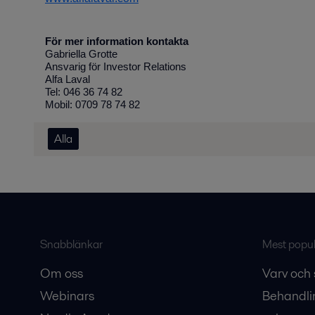
För mer information kontakta
Gabriella Grotte
Ansvarig för Investor Relations
Alfa Laval
Tel: 046 36 74 82
Mobil: 0709 78 74 82
Alla
Snabblänkar
Mest populä
Om oss
Varv och 
Webinars
Behandli