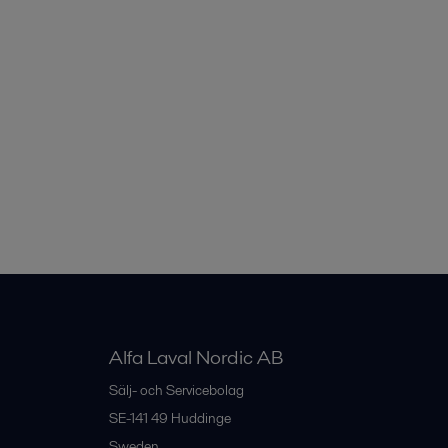
Alfa Laval Nordic AB
Sälj- och Servicebolag
SE-141 49
Huddinge
Sweden