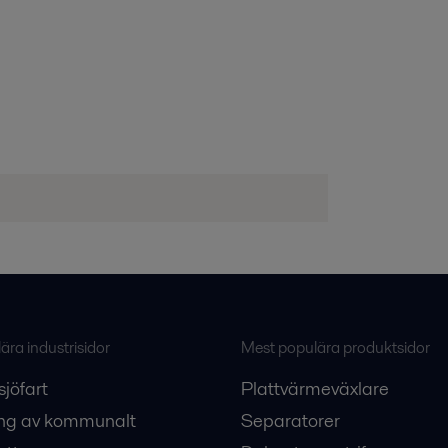
ra industrisidor
Mest populära produktsidor
sjöfart
Plattvärmeväxlare
ng av kommunalt
Separatorer