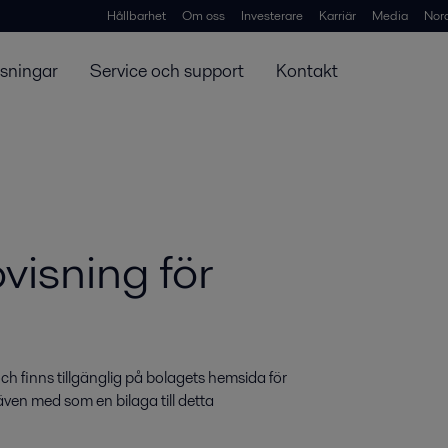
Hållbarhet
Om oss
Investerare
Karriär
Media
Nor
ösningar
Service och support
Kontakt
visning för
ch finns tillgänglig på bolagets hemsida för 
en med som en bilaga till detta 