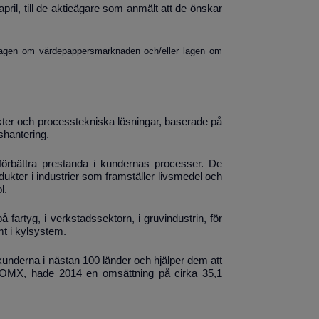
pril, till de aktieägare som anmält att de önskar
t lagen om värdepappersmarknaden och/eller lagen om
ukter och processtekniska lösningar, baserade på
shantering.
t förbättra prestanda i kundernas processer. De
ukter i industrier som framställer livsmedel och
l.
fartyg, i verkstadssektorn, i gruvindustrin, för
mt i kylsystem.
underna i nästan 100 länder och hjälper dem att
aq OMX, hade 2014 en omsättning på cirka 35,1