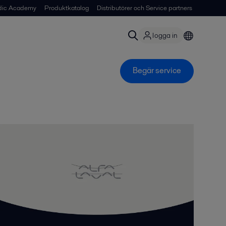
dic Academy
Produktkatalog
Distributörer och Service partners
logga in
Begär service