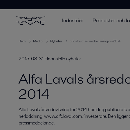
Industrier
Produkter och l
Hem
Media
Nyheter
alfa-lavals-rsredovisning-fr-2014
2015-03-31
Finansiella nyheter
Alfa Lavals årsredo
2014
Alfa Lavals årsredovisning för 2014 har idag publicerats o
nerladdning, www.alfalaval.com/investerare. Den ligger äv
pressmeddelande.