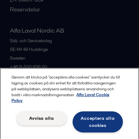
Reservdelar
Alfa Laval Nordic AB
Sälj- och Servicebolag
SE-141 49
Huddinge
Sweden
+46 8-530 656 00
Genom att klicka på "acceptera alla cookies" samtycker du till
lagring av cookies på din enhet för att förbättra navigeringen
Alla kontor och partners
på webbplatsen, analysera webbplatsens användning och
bistå i våra marknadsföringsinsatser.
Alfa Laval Cookie
Policy
Privacy policy
Cookies policy
Legal terms and conditions
Avvisa alla
Acceptera alla
Community guidelines
cookies
Följ