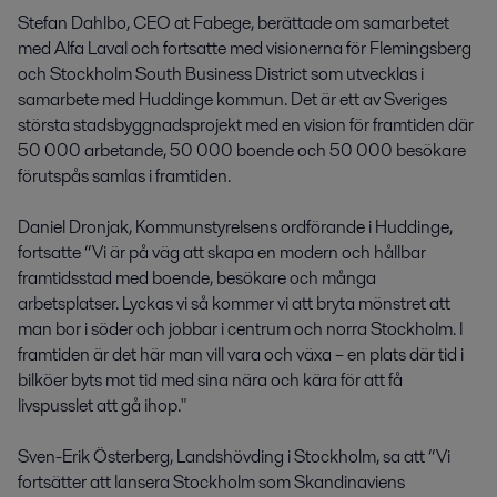
Stefan Dahlbo, CEO at Fabege, berättade om samarbetet
med Alfa Laval och fortsatte med visionerna för Flemingsberg
och Stockholm South Business District som utvecklas i
samarbete med Huddinge kommun. Det är ett av Sveriges
största stadsbyggnadsprojekt med en vision för framtiden där
50 000 arbetande, 50 000 boende och 50 000 besökare
förutspås samlas i framtiden.
Daniel Dronjak, Kommunstyrelsens ordförande i Huddinge,
fortsatte “Vi är på väg att skapa en modern och hållbar
framtidsstad med boende, besökare och många
arbetsplatser. Lyckas vi så kommer vi att bryta mönstret att
man bor i söder och jobbar i centrum och norra Stockholm. I
framtiden är det här man vill vara och växa – en plats där tid i
bilköer byts mot tid med sina nära och kära för att få
livspusslet att gå ihop."
Sven-Erik Österberg, Landshövding i Stockholm, sa att “Vi
fortsätter att lansera Stockholm som Skandinaviens