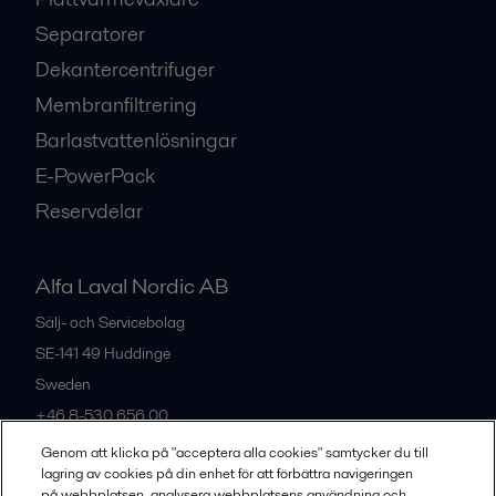
Separatorer
Dekantercentrifuger
Membranfiltrering
Barlastvattenlösningar
E-PowerPack
Reservdelar
Alfa Laval Nordic AB
Sälj- och Servicebolag
SE-141 49
Huddinge
Sweden
+46 8-530 656 00
Genom att klicka på "acceptera alla cookies" samtycker du till
lagring av cookies på din enhet för att förbättra navigeringen
Alla kontor och partners
på webbplatsen, analysera webbplatsens användning och