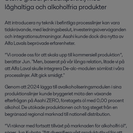
låghaltiga och alkoholfria produkter
Att introducera ny teknik i befintliga processlinjer kan vara
tidskrävande, med ledningsbeslut, investeringsöverväganden
och integrationsutmaningar. Asahi kunde dock dra nytta av
Alfa Lavals beprövade erfarenheter.
”Vi oroade oss för att skala upp till kommersiell produktion”,
berättar Jun. "Men, baserat på vår långa relation, litade vi på
att Alfa Laval skulle integrera De-alc-modulen sömlöst i våra
processlinjer. Allt gick smidigt."
Genom att 2024 lägga till avalkoholiseringsmodulen i sina
produktionslinjer kunde bryggeriet möta den växande
efterfrågan på Asahi ZERO, företagets öl med 0,00 procent
alkohol. De utökade produktionen och tog steget från en
begränsad regional marknad till nationell distribution.
”Vi räknar med fortsatt tillväxt på marknaden för alkoholfri öl”,
säger Jun Kubota. "Att diversifiera vårt produktutbud för att