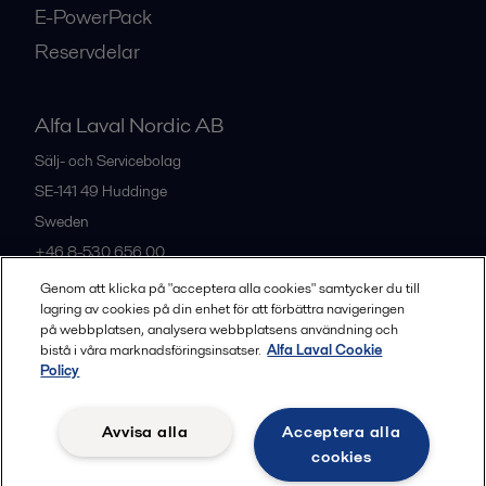
E-PowerPack
Reservdelar
Alfa Laval Nordic AB
Sälj- och Servicebolag
SE-141 49
Huddinge
Sweden
+46 8-530 656 00
Genom att klicka på "acceptera alla cookies" samtycker du till
lagring av cookies på din enhet för att förbättra navigeringen
Alla kontor och partners
på webbplatsen, analysera webbplatsens användning och
bistå i våra marknadsföringsinsatser.
Alfa Laval Cookie
Policy
Privacy policy
Cookies policy
Legal terms and conditions
Avvisa alla
Acceptera alla
Community guidelines
cookies
Följ