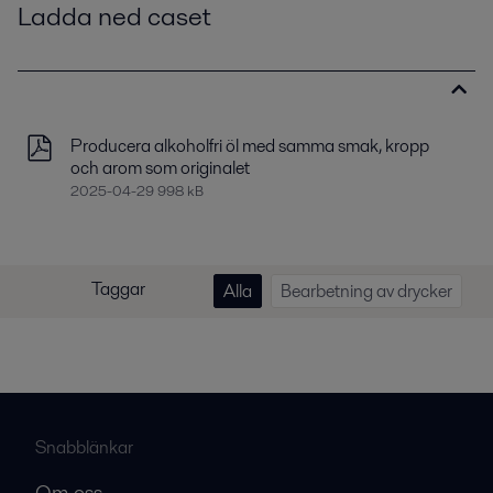
Ladda ned caset
Producera alkoholfri öl med samma smak, kropp
och arom som originalet
2025-04-29 998 kB
Taggar
Alla
Bearbetning av drycker
Snabblänkar
Om oss