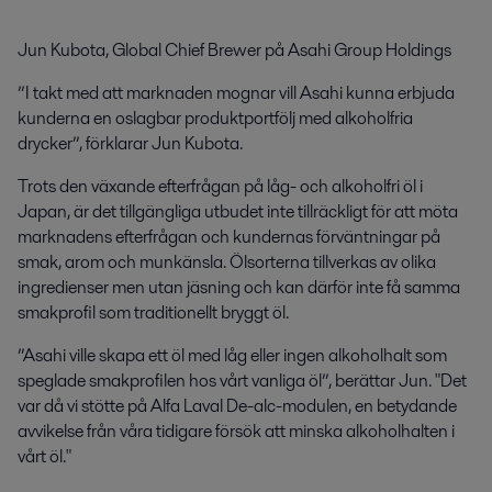
Jun Kubota, Global Chief Brewer på Asahi Group Holdings
”I takt med att marknaden mognar vill Asahi kunna erbjuda
kunderna en oslagbar produktportfölj med alkoholfria
drycker”, förklarar Jun Kubota.
Trots den växande efterfrågan på låg- och alkoholfri öl i
Japan, är det tillgängliga utbudet inte tillräckligt för att möta
marknadens efterfrågan och kundernas förväntningar på
smak, arom och munkänsla. Ölsorterna tillverkas av olika
ingredienser men utan jäsning och kan därför inte få samma
smakprofil som traditionellt bryggt öl.
”Asahi ville skapa ett öl med låg eller ingen alkoholhalt som
speglade smakprofilen hos vårt vanliga öl”, berättar Jun. "Det
var då vi stötte på Alfa Laval De-alc-modulen, en betydande
avvikelse från våra tidigare försök att minska alkoholhalten i
vårt öl."