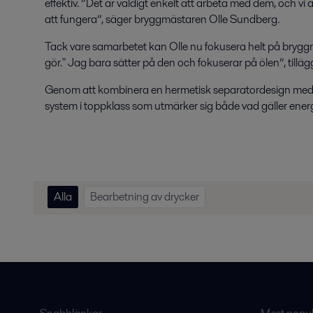
effektiv. ”Det är väldigt enkelt att arbeta med dem, och vi
att fungera”, säger bryggmästaren Olle Sundberg.
Tack vare samarbetet kan Olle nu fokusera helt på bryggn
gör." Jag bara sätter på den och fokuserar på ölen”, tilläg
Genom att kombinera en hermetisk separatordesign med 
system i toppklass som utmärker sig både vad gäller energi
Alla
Bearbetning av drycker