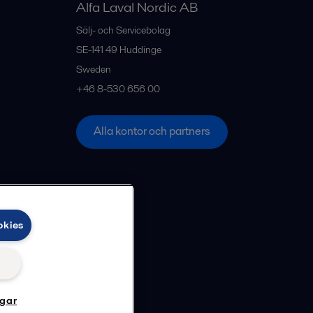
Alfa Laval Nordic AB
Sälj- och Servicebolag
SE-141 49
Huddinge
Sweden
+46 8-530 656 00
Alla kontor och partners
okies
ngar