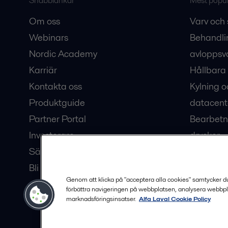
Snabblänkar
Mest populä
Om oss
Varv och 
Webinars
Behandli
Nordic Academy
avloppsv
Karriär
Hållbara 
Kontakta oss
Kylning o
Produktguide
datacent
Partner Portal
Bearbetn
Investerare
drycker
Säkerhetsdatablad
Bioteknik
Bli en partner
Hub för v
Genom att klicka på "acceptera alla cookies" samtycker du t
förbättra navigeringen på webbplatsen, analysera webbpl
marknadsföringsinsatser.
Alfa Laval Cookie Policy