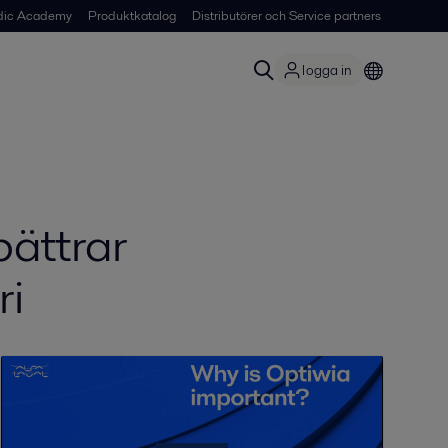
dic Academy
Produktkatalog
Distributörer och Service partners
logga in
bättrar
ri