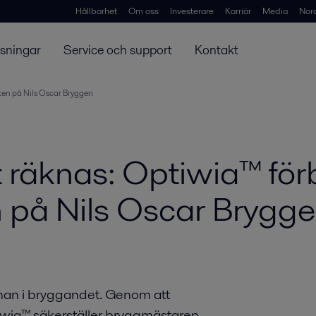
Hållbarhet
Om oss
Investerare
Karriär
Media
Nor
ösningar
Service och support
Kontakt
ten på Nils Oscar Bryggeri
t räknas: Optiwia™ för
n på Nils Oscar Brygge
ärnan i bryggandet. Genom att
wia™ säkerställer bryggmästaren