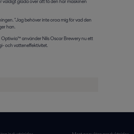
 är väldigt glada över att få den här maskinen
ingen. "Jag behöver inte oroa mig för vad den
ger han.
Optiwia™ använder Nils Oscar Brewery nu ett
- och vatteneffektivitet.