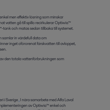
 enkel men effektiv lösning som minskar
at vatten gå till spillo recirkulerar Optiwia™
-tank och matas sedan tillbaka till systemet.
m samlar in värdefull data om
er inget oförorenat färskvatten till avloppet,
ssen.
% av den totala vattenförbrukningen som
i i Sverige
.
I nära samarbete med Alfa Laval
 implementeringen av Optiwia™ enkel och