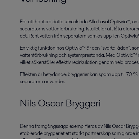
För att hantera detta utvecklade Alfa Laval Optiwia™, en
separatorns vattenförbrukning. Istället för att låta oföroren
det. Rent vatten från separatorn samlas upp i en Optiwia™
En viktig funktion hos Optiwia™ är den "svarta lådan", so
vattenförbrukning och systemprestanda. Med Optiwia™ rinn
vilket säkerställer effektiv recirkulation genom hela proce
Effekten är betydande: bryggerier kan spara upp till 70 
separatorn använder.
Nils Oscar Bryggeri
Denna framgångssaga exemplifieras av Nils Oscar Brygger
etablerade bryggeriet ett starkt partnerskap som gjorde