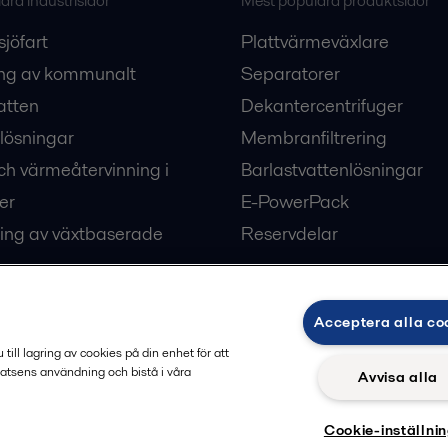
ra industrisidor
Mest populära produktsidor
sjöfart
Plattvärmeväxlare
ng av kommunalt
Separatorer
atten
Dekantercentrifuger
lösningar
Membranfiltrering
ch värmeåtervinning i
Barlastvattenlösningar
er
E-PowerPack
ing av växtbaserade
Reservdelar
Acceptera alla co
ärme och kyla
ill lagring av cookies på din enhet för att
atsens användning och bistå i våra
Avvisa alla
Cookie-inställni