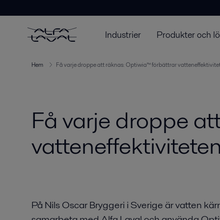
Industrier
Produkter och l
Hem
Få varje droppe att räknas: Optiwia™ förbättrar vatteneffektivite
Få varje droppe at
vatteneffektivitete
På Nils Oscar Bryggeri i Sverige är vatten k
samarbeta med Alfa Laval och använda Opti