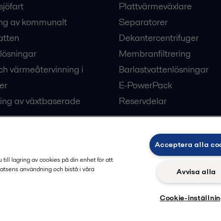
sjöfart
Plattvärmeväxlare
ng av kommunalt
Separatorer
atten
Dekantercentrifuger
lösningar
Membranfiltrering
ch värmeåtervinning i
Barlastvattenlösningar
er
E-PowerPack
ing av växtbaserade
Reservdelar
Acceptera alla co
ärme och kyla
ill lagring av cookies på din enhet för att
atsens användning och bistå i våra
Avvisa alla
Cookie-inställni
Privacy policy
Cook