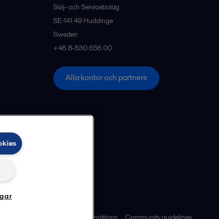
Sälj- och Servicebolag
SE-141 49
Huddinge
Sweden
+46 8-530 656 00
Alla kontor och partners
okies
ngar
ies policy
Legal terms and conditions
Community guidelines