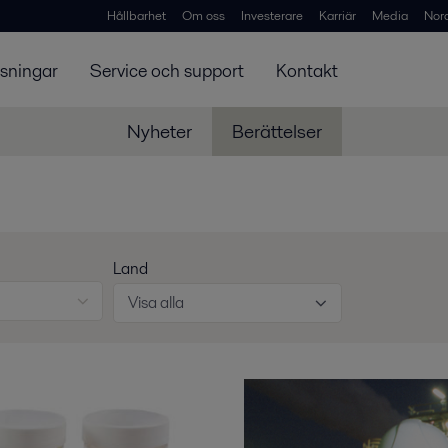
Hållbarhet
Om oss
Investerare
Karriär
Media
Nor
ösningar
Service och support
Kontakt
Nyheter
Berättelser
Land
Visa alla