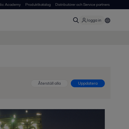
dic Academy
Produktkatalog
Distributörer och Service partners
logga in
Återställ alla
Uppdatera