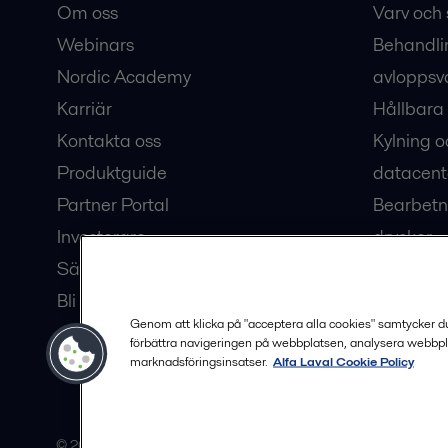
Om oss
Varv och 
Webinars
Behandli
Nordic Academy
avloppsv
Karriär
Hållbara 
Kontakta oss
Kylning o
Produktguide
datacent
Partner Portal
Bearbetn
Investerare
drycker
Säkerhetsdatablad
Bioteknik
Bli en partner
Hub för v
Genom att klicka på "acceptera alla cookies" samtycker du t
förbättra navigeringen på webbplatsen, analysera webbpl
marknadsföringsinsatser.
Alfa Laval Cookie Policy
© 2015-2026, ALFA LAVAL
Följ