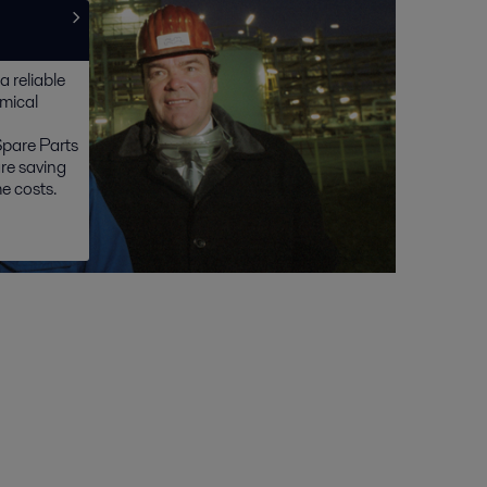
a reliable
mical
pare Parts
re saving
e costs.