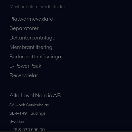
Mest populära produktsidor
Plattvärmeväxlare
Separatorer
Dekantercentrifuger
Membranfiltrering
Barlastvattenlösningar
E-PowerPack
Reservdelar
Alfa Laval Nordic AB
Sälj- och Servicebolag
SE-141 49
Huddinge
Sweden
+46 8-530 656 00