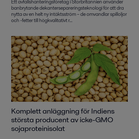
Ett avfallshanteringsföretag i Storbritannien använder
banbrytande dekantersepareringsteknologi för att dra
nytta av en helt ny intäktsström – de omvandlar spilloljor
och -fetter till högkvalitativt r...
Komplett anläggning för Indiens
största producent av icke-GMO
sojaproteinisolat