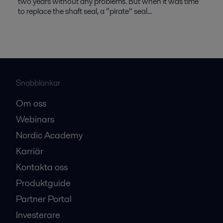
two years without any problems. But when it was time
to replace the shaft seal, a “pirate” seal...
Snabblänkar
Om oss
Webinars
Nordic Academy
Karriär
Kontakta oss
Produktguide
Partner Portal
Investerare