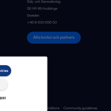
Sälj- och Servicebolag
SE-141 49
Huddinge
Sweden
+46 8-530 656 00
Alla kontor och partners
okies
ngar
ies policy
Legal terms and conditions
Community guidelines