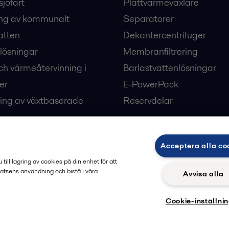
sjöfart
Plattvärmeväxlare
ng av kommunalt
Separatorer
atten
Dekantercentrifuger
lösningar
Membranfiltrering
ch värmeåtervinning i
Barlastvattenlösningar
er
E-PowerPack
ing av växtbaserade
Reservdelar
Acceptera alla co
ärme och kyla
ill lagring av cookies på din enhet för att
atsens användning och bistå i våra
Avvisa alla
Cookie-inställni
Privacy policy
Cook