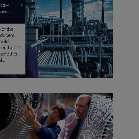
 CIP
vers –
 of the
oducers
ould
r their 11
m another
...