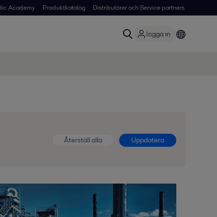
dic Academy
Produktkatalog
Distributörer och Service partners
logga in
Återställ alla
Uppdatera