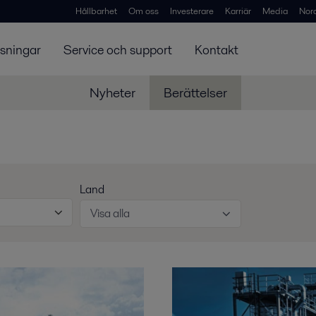
Hållbarhet
Om oss
Investerare
Karriär
Media
Nor
ösningar
Service och support
Kontakt
Nyheter
Berättelser
Land
Visa alla