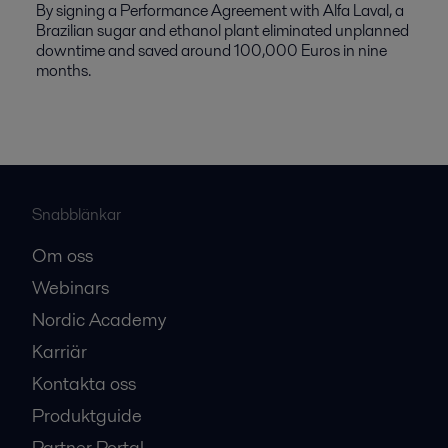
By signing a Performance Agreement with Alfa Laval, a
Brazilian sugar and ethanol plant eliminated unplanned
downtime and saved around 100,000 Euros in nine
months.
Snabblänkar
Om oss
Webinars
Nordic Academy
Karriär
Kontakta oss
Produktguide
Partner Portal