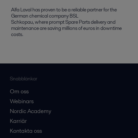
Alfa Laval has proven to be a reliable partner for the
German chemical company BSL
Schkopau, where prompt Spare Parts delivery and
maintenance are saving millions of euros in downtime
costs.
Snabblänkar
Om oss
Webinars
Nordic Academy
Karriär
Kontakta oss