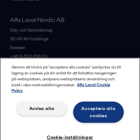
Alfa Laval Nordic AB
Sälj- och Servicebolag
SE-141 49
Huddinge
Sweden
+46 8-530 656 00
Genom att klicka på "acceptera alla cookies" samtycker du till
lagring av cookies på din enhet för att förbättra navigeringen
Alla kontor och partners
på webbplatsen, analysera webbplatsens användning och
bistå i våra marknadsföringsinsatser.
Alfa Laval Cookie
Policy
Privacy policy
Cookies policy
Legal terms and conditions
Avvisa alla
Acceptera alla
Community guidelines
cookies
Följ
Cookie-inställningar
© 2015-2026, ALFA LAVAL