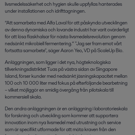
livsmedelssäkerhet och hygien skulle uppfyllas hanterades
under installationen och idrifttagningen.
”Att samarbeta med Alfa Laval för att påskynda utvecklingen
av denna dynamiska och lovande industri har varit ovärderligt
för att lösa flaskhalsar för nästa livsmedelsrevolution genom
nedsänkt mikrobiell fermentering.“ "Jag ser fram emot vårt
fortsatta samarbete", säger Aaron Yeo, VD på ScaleUp Bio
.
Anläggningen, som ligger i det nya, högteknologiska
tillverkningsdistriktet Tuas på västra sidan av Singapore
Island, förser kunder med nedsänkt jäsningskapacitet mellan
100 och 10 000 liter med fokus på efterföljande bearbetning
– vilket möjliggör en smidig övergång från pilotskala till
kommersiell skala.
Den andra anläggningen är en anläggning i laboratorieskala
för forskning och utveckling som kommer att supportera
innovation inom nya livsmedel med utrustning och service
som är specifikt utformade för att möta kraven från den