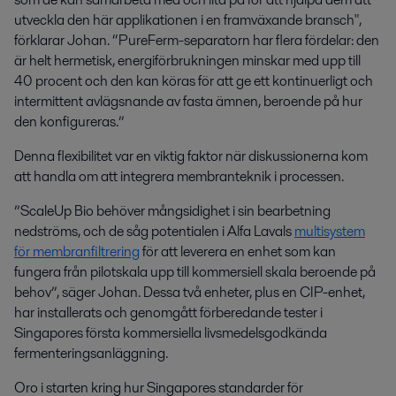
utveckla den här applikationen i en framväxande bransch",
förklarar Johan. “PureFerm-separatorn har flera fördelar: den
är helt hermetisk, energiförbrukningen minskar med upp till
40 procent och den kan köras för att ge ett kontinuerligt och
intermittent avlägsnande av fasta ämnen, beroende på hur
den konfigureras.”
Denna flexibilitet var en viktig faktor när diskussionerna kom
att handla om att integrera membranteknik i processen.
”ScaleUp Bio behöver mångsidighet i sin bearbetning
nedströms, och de såg potentialen i Alfa Lavals
multisystem
för membranfiltrering
för att leverera en enhet som kan
fungera från pilotskala upp till kommersiell skala beroende på
behov”, säger Johan.
Dessa två enheter, plus en CIP-enhet,
har installerats och genomgått förberedande tester i
Singapores första kommersiella livsmedelsgodkända
fermenteringsanläggning.
Oro i starten kring hur Singapores standarder för