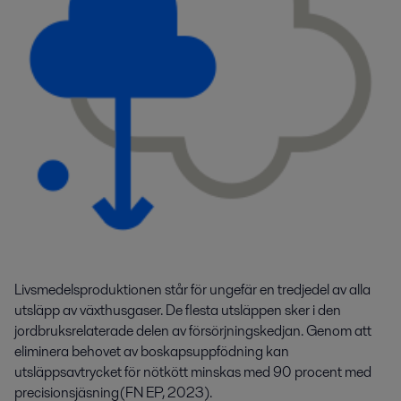
Livsmedelsproduktionen
står för
ungefär en tredjedel av alla
utsläpp av växthusgaser.
De flesta
utsläppen
sker
i den
jordbruksrelaterade delen av
försörjningskedjan.
Genom att
eliminera behovet
av boskapsuppfödning kan
utsläppsavtrycket
för nötkött
minskas med
90
procent
med
precisionsjäsning
(FN
EP
, 2023
)
.