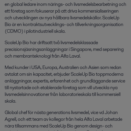
en global ledare inom närings- och livsmedelsbearbetning och
ett företag som fokuserar på att driva kommersialiseringen
och utvecklingen av nya hållbara livsmedelskällor.
ScaleUp
Bio är en kontraktsutvecklings- och tillverkningsorganisation
(CDMO) i pilotindustriell skala.
ScaleUp Bio har driftsatt två livsmedelsklassade
precisionsjäsningsanläggningar i Singapore, med separering
och membranteknologi från Alfa Laval.
Med kunder i USA, Europa, Australien och Asien som redan
avtalat om sin kapacitet, erbjuder ScaleUp Bio toppmoderna
anläggningar, expertis, erfarenhet och grundläggande service
till nystartade och etablerade företag som vill utveckla nya
livsmedelsinnovationer från laboratorieskala till kommersiell
skala.
Global chef för
nästa generations livsmedel, vice vd
Johan
Agrell
,
och
ett
team av
kollegor
från
hela
Alfa Laval
arbetade
nära
tillsammans med
ScaleUp
Bio
genom
design- och