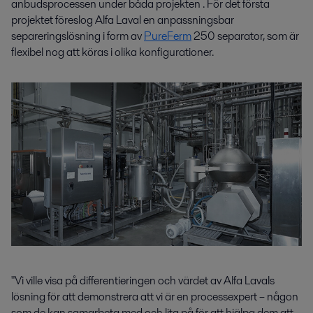
anbudsprocessen
under båda projekten
.
F
ör det första
projektet
föreslog
Alfa Laval
en
anpassningsbar
separeringslösning i form av
PureFerm
250
separator
, som är
flexibel nog att köras i olika konfigurationer.
"Vi ville visa på differentieringen och värdet av Alfa Lavals
lösning för att demonstrera att vi är en processexpert – någon
som de kan samarbeta med och lita på för att hjälpa dem att