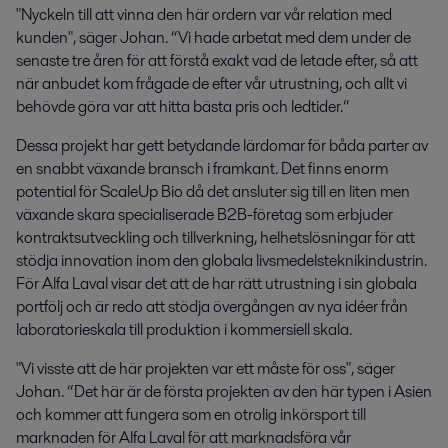
"Nyckeln till att vinna den här ordern var vår relation med
kunden", säger Johan. “Vi hade arbetat med dem under de
senaste tre åren för att förstå exakt vad de letade efter, så att
när anbudet kom frågade de efter vår utrustning, och allt vi
behövde göra var att hitta bästa pris och ledtider.“
Dessa projekt har gett betydande lärdomar för båda parter av
en snabbt växande bransch i framkant. Det finns enorm
potential för ScaleUp Bio då det ansluter sig till en liten men
växande skara specialiserade B2B-företag som erbjuder
kontraktsutveckling och tillverkning, helhetslösningar för att
stödja innovation inom den globala livsmedelsteknikindustrin.
För Alfa Laval visar det att de har rätt utrustning i sin globala
portfölj och är redo att stödja övergången av nya idéer från
laboratorieskala till produktion i kommersiell skala.
"Vi visste att de här projekten var ett måste för oss", säger
Johan. “Det här är de första projekten av den här typen i Asien
och kommer att fungera som en otrolig inkörsport till
marknaden för Alfa Laval för att marknadsföra vår