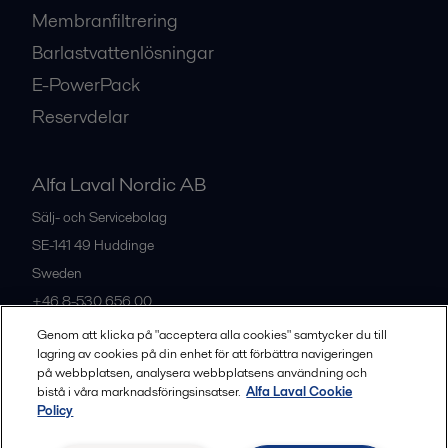
Membranfiltrering
Barlastvattenlösningar
E-PowerPack
Reservdelar
Alfa Laval Nordic AB
Sälj- och Servicebolag
SE-141 49
Huddinge
Sweden
+46 8-530 656 00
Genom att klicka på "acceptera alla cookies" samtycker du till
lagring av cookies på din enhet för att förbättra navigeringen
Alla kontor och partners
på webbplatsen, analysera webbplatsens användning och
bistå i våra marknadsföringsinsatser.
Alfa Laval Cookie
Policy