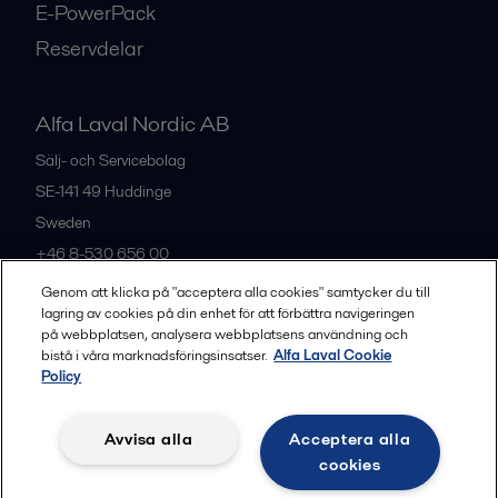
E-PowerPack
Reservdelar
Alfa Laval Nordic AB
Sälj- och Servicebolag
SE-141 49
Huddinge
Sweden
+46 8-530 656 00
Genom att klicka på "acceptera alla cookies" samtycker du till
lagring av cookies på din enhet för att förbättra navigeringen
Alla kontor och partners
på webbplatsen, analysera webbplatsens användning och
bistå i våra marknadsföringsinsatser.
Alfa Laval Cookie
Policy
Privacy policy
Cookies policy
Legal terms and conditions
Avvisa alla
Acceptera alla
Community guidelines
cookies
Följ