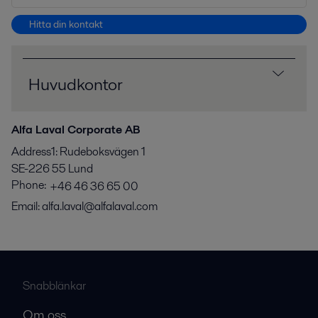
Hitta din kontakt
Huvudkontor
Alfa Laval Corporate AB
Address1
:
Rudeboksvägen 1
SE-226 55
Lund
Phone:
+46 46 36 65 00
Email:
alfa.laval@alfalaval.com
Snabblänkar
Om oss