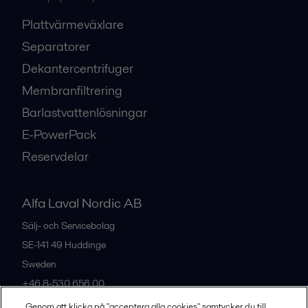
Plattvärmeväxlare
Separatorer
Dekantercentrifuger
Membranfiltrering
Barlastvattenlösningar
E-PowerPack
Reservdelar
Alfa Laval Nordic AB
Sälj- och Servicebolag
SE-141 49
Huddinge
Sweden
+46 8-530 656 00
Genom att klicka på "acceptera alla cookies" samtycker du till