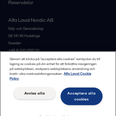
Reservdelar
Alfa Laval Nordic AB
Sälj- och Servicebolag
SE-141 49
Huddinge
Sweden
+46 8-530 656 00
Genom att klicka på "acceptera alla cookies" samtycker du till
lagring av cookies på din enhet för att förbättra navigeringen
Alla kontor och partners
på webbplatsen, analysera webbplatsens användning och
bistå i våra marknadsföringsinsatser.
Alfa Laval Cookie
Policy
Privacy policy
Cookies policy
Legal terms and conditions
Avvisa alla
Acceptera alla
Community guidelines
cookies
Följ