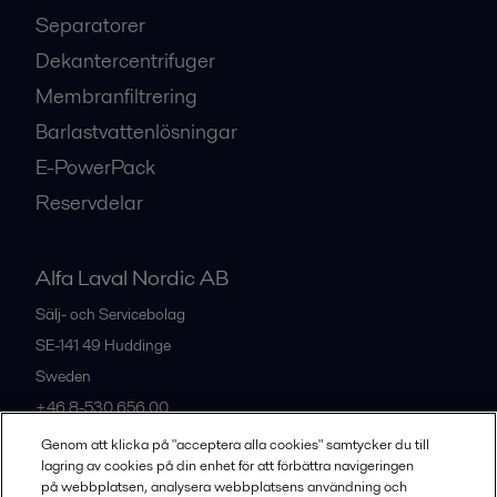
Separatorer
Dekantercentrifuger
Membranfiltrering
Barlastvattenlösningar
E-PowerPack
Reservdelar
Alfa Laval Nordic AB
Sälj- och Servicebolag
SE-141 49
Huddinge
Sweden
+46 8-530 656 00
Genom att klicka på "acceptera alla cookies" samtycker du till
lagring av cookies på din enhet för att förbättra navigeringen
Alla kontor och partners
på webbplatsen, analysera webbplatsens användning och