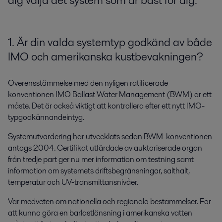
dig välja det system som är bäst för dig.
1. Är din valda systemtyp godkänd av både
IMO och amerikanska kustbevakningen?
Överensstämmelse med den nyligen ratificerade
konventionen IMO Ballast Water Management (BWM) är ett
måste. Det är också viktigt att kontrollera efter ett nytt IMO-
typgodkännandeintyg.
Systemutvärdering har utvecklats sedan BWM-konventionen
antogs 2004. Certifikat utfärdade av auktoriserade organ
från tredje part ger nu mer information om testning samt
information om systemets driftsbegränsningar, salthalt,
temperatur och UV-transmittansnivåer.
Var medveten om nationella och regionala bestämmelser. För
att kunna göra en barlastlänsning i amerikanska vatten