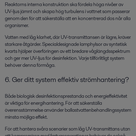
Reaktorns interna konstruktion ska fördela höga nivåer av
UV-ljus jämnt och skapa hög turbulens i vattnet som passerar
genom den för att säkerställa att en koncentrerad dos når alla
organismer.
Vatten med låg klarhet, där UV-transmittansen är lägre, kräver
starkare åtgärder. Specialdesignade lamphylsor av syntetisk
kvarts hjälper överföringen av ett bredare våglängdsspektrum
och ger mer UV-ljus för desinfektion. Varje tillförlitligt system
behöver denna förmåga.
6. Ger ditt system effektiv strömhantering?
Både biologisk desinfektionsprestanda och energieffektivitet
är viktiga för energihantering. För att säkerställa
överensstämmelse använder ballastvattenbehandlingssystem
minsta möjliga effekt.
För att hantera svåra scenarier som låg UV-transmittans utan
att kompromissa med fartygsoperationer behöver de också