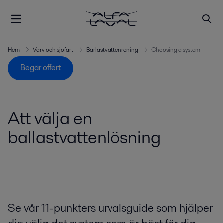
Hem
Varv och sjöfart
Barlastvattenrening
Choosing a system
Begär offert
Att välja en
ballastvattenlösning
Se vår 11-punkters urvalsguide som hjälper