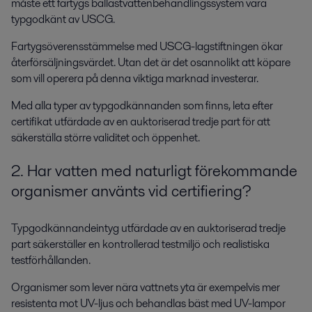
måste ett fartygs ballastvattenbehandlingssystem vara
typgodkänt av USCG.
Fartygsöverensstämmelse med USCG-lagstiftningen ökar
återförsäljningsvärdet. Utan det är det osannolikt att köpare
som vill operera på denna viktiga marknad investerar.
Med alla typer av typgodkännanden som finns, leta efter
certifikat utfärdade av en auktoriserad tredje part för att
säkerställa större validitet och öppenhet.
2. Har vatten med naturligt förekommande
organismer använts vid certifiering?
Typgodkännandeintyg utfärdade av en auktoriserad tredje
part säkerställer en kontrollerad testmiljö och realistiska
testförhållanden.
Organismer som lever nära vattnets yta är exempelvis mer
resistenta mot UV-ljus och behandlas bäst med UV-lampor