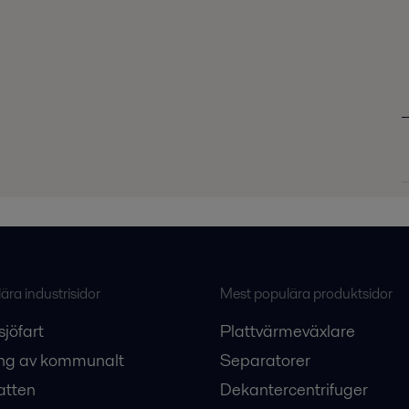
ra industrisidor
Mest populära produktsidor
sjöfart
Plattvärmeväxlare
ng av kommunalt
Separatorer
atten
Dekantercentrifuger