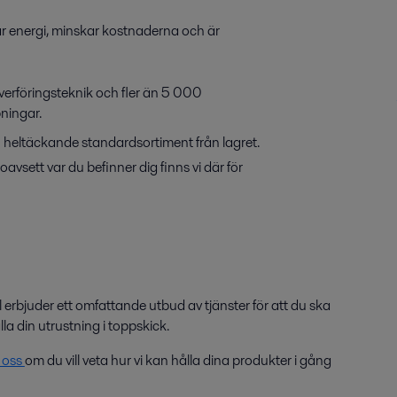
rar energi, minskar kostnaderna och är
verföringsteknik och fler än 5 000
pningar.
ch heltäckande standardsortiment från lagret.
oavsett var du befinner dig finns vi där för
l erbjuder ett omfattande utbud av tjänster för att du ska
la din utrustning i toppskick.
 oss
om du vill veta hur vi kan hålla dina produkter i gång