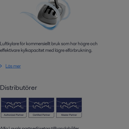
Luftkylare för kommersiellt bruk som har högre och
effektivare kylkapacitet med lägre elförbrukning.
Läs mer
Distributörer
Alfa Lavals partnerföretag tillhandahåller