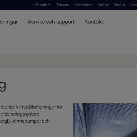
Hållbarhet
Om oss
Investerare
Karriär
Media
Nor
ösningar
Service och support
Kontakt
ng
rt antal klimattillämpningar för
nditioneringssystem
nergi), värmepumpar och