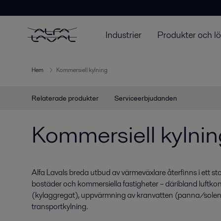
Industrier
Produkter och l
Hem
Kommersiell kylning
Relaterade produkter
Serviceerbjudanden
Kommersiell kylni
Alfa Lavals breda utbud av värmeväxlare återfinns i ett sto
bostäder och kommersiella fastigheter – däribland luftko
(kylaggregat), uppvärmning av kranvatten (panna/sole
transportkylning.