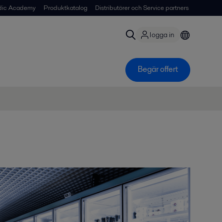
dic Academy
Produktkatalog
Distributörer och Service partners
logga in
Begär offert