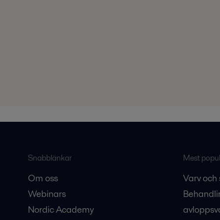
Snabblänkar
Mest populä
Om oss
Varv och 
Webinars
Behandli
Nordic Academy
avloppsv