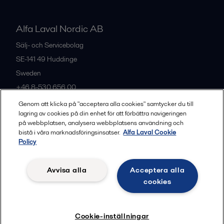
Alfa Laval Nordic AB
Sälj- och Servicebolag
SE-141 49
Huddinge
Sweden
+46 8-530 656 00
Genom att klicka på "acceptera alla cookies" samtycker du till
lagring av cookies på din enhet för att förbättra navigeringen
Alla kontor och partners
på webbplatsen, analysera webbplatsens användning och
bistå i våra marknadsföringsinsatser.
Alfa Laval Cookie
Policy
Privacy policy
Cookies policy
Legal terms and conditions
Avvisa alla
Acceptera alla
Community guidelines
cookies
Följ
Cookie-inställningar
© 2015-2026, ALFA LAVAL