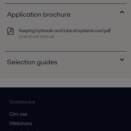
Application brochure
Keeping hydraulic and lube oil systems cool.pdf
2016-10-25 1004 kB
Selection guides
Selection guide - Brazed plate heat exchangers,
North America.pdf
2016-10-25 627 kB
Selection guide - Dedicated oil coolers,
Snabblänkar
Europe.pdf
Om oss
2016-10-25 342 kB
Webinars