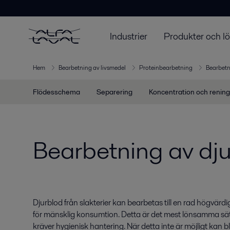
Industrier
Produkter och l
Hem
Bearbetning av livsmedel
Proteinbearbetning
Bearbetni
Flödesschema
Separering
Koncentration och rening
Bearbetning av dj
Djurblod från slakterier kan bearbetas till en rad högvär
för mänsklig konsumtion. Detta är det mest lönsamma sät
kräver hygienisk hantering. När detta inte är möjligt kan bl