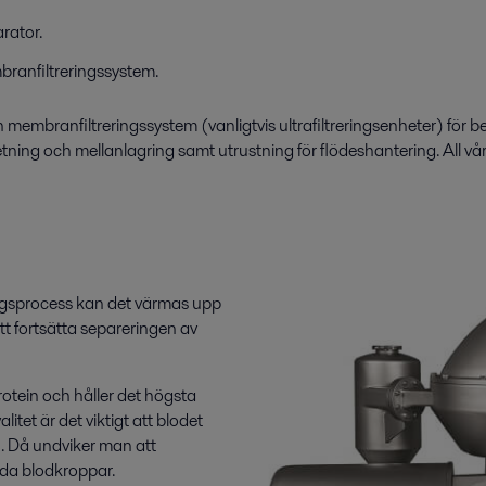
rator.
branfiltreringssystem.
h membranfiltreringssystem (vanligtvis ultrafiltreringsenheter) för 
ing och mellanlagring samt utrustning för flödeshantering. All vår u
ingsprocess kan det värmas upp
 att fortsätta separeringen av
rotein och håller det högsta
itet är det viktigt att blodet
n. Då undviker man att
öda blodkroppar.