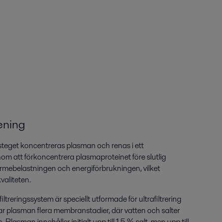
ening
teget koncentreras plasman och renas i ett
m att förkoncentrera plasmaproteinet före slutlig
rmebelastningen och energiförbrukningen, vilket
valiteten.
ltreringssystem är speciellt utformade för ultrafiltrering
r plasman flera membranstadier, där vatten och salter
Plasman innehåller initialt upp till 1,5 % salt, men upp till