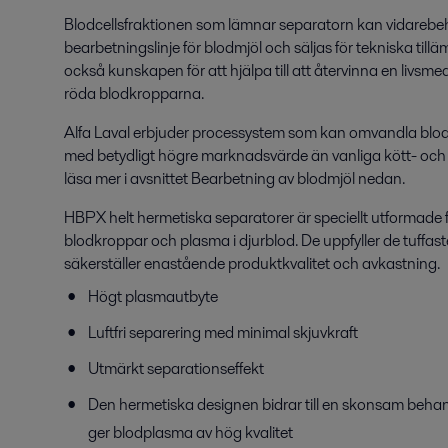
Blodcellsfraktionen som lämnar separatorn kan vidarebeh
bearbetningslinje för blodmjöl och säljas för tekniska tillä
också kunskapen för att hjälpa till att återvinna en livsme
röda blodkropparna.
Alfa Laval erbjuder processystem som kan omvandla blod av
med betydligt högre marknadsvärde än vanliga kött- och
läsa mer i avsnittet Bearbetning av blodmjöl nedan.
HBPX helt hermetiska separatorer är speciellt utformade 
blodkroppar och plasma i djurblod. De uppfyller de tuffa
säkerställer enastående produktkvalitet och avkastning.
Högt plasmautbyte
Luftfri separering med minimal skjuvkraft
Utmärkt separationseffekt
Den hermetiska designen bidrar till en skonsam behand
ger blodplasma av hög kvalitet