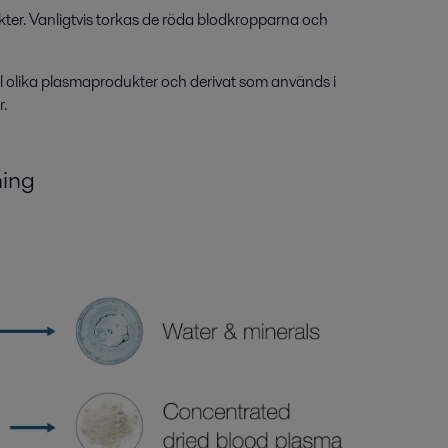
kter. Vanligtvis torkas de röda blodkropparna och
ill olika plasmaprodukter och derivat som används i
r.
ning