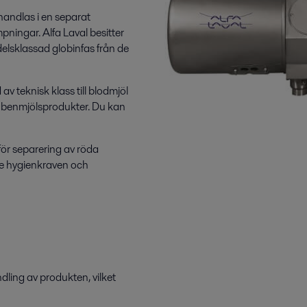
andlas i en separat
mpningar. Alfa Laval besitter
delsklassad globinfas från de
 teknisk klass till blodmjöl
 benmjölsprodukter. Du kan
för separering av röda
ste hygienkraven och
ling av produkten, vilket