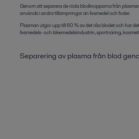
Genom att separera de röda blodkropparna från plasman ka
används i andra tillämpningar än livsmedel och foder.
Plasman utgör upp till 60 % av det råa blodet och har det
livsmedels- och läkemedelsindustrin, sportnäring, kosmeti
S
eparering av plasma från blod geno