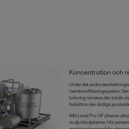
Koncentration och r
Under det andra bearbetningss
membranfiltreringssystem. Geno
torkning minskas den totala vä
förbättrar den slutliga produktk
Alfa Laval Pro-UF plasma ultrafi
av djurblodplasma. Här passera
gradvis avlägsnas från plasman. 