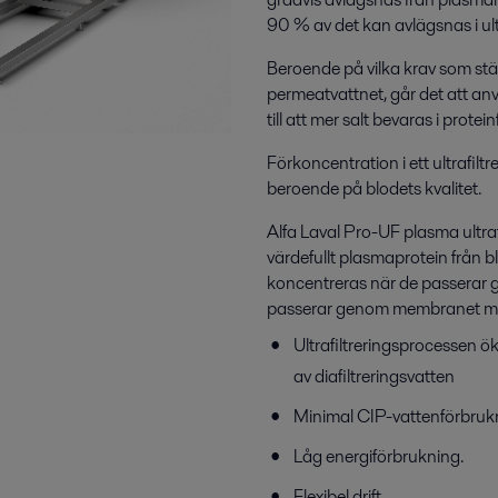
90 % av det kan avlägsnas i ultr
Beroende på vilka krav som stäl
permeatvattnet, går det att anv
till att mer salt bevaras i protei
Förkoncentration i ett ultrafilt
beroende på blodets kvalitet.
Alfa Laval Pro-UF plasma ultraf
värdefullt plasmaprotein från 
koncentreras när de passerar
passerar genom membranet med v
Ultrafiltreringsprocessen 
av diafiltreringsvatten
Minimal CIP-vattenförbrukn
Låg energiförbrukning.
Flexibel drift