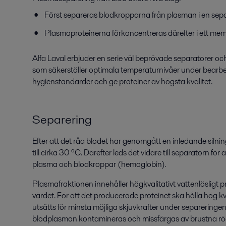
Först separeras blodkropparna från plasman i en sepa
Plasmaproteinerna förkoncentreras därefter i ett mem
Alfa Laval erbjuder en serie väl beprövade separatorer oc
som säkerställer optimala temperaturnivåer under bearbetn
hygienstandarder och ge proteiner av högsta kvalitet.
Separering
Efter att det råa blodet har genomgått en inledande siln
till cirka 30
º
C. Därefter leds det vidare till separatorn för
plasma och blodkroppar (hemoglobin).
Plasmafraktionen innehåller högkvalitativt vattenlösligt p
värdet. För att det producerade proteinet ska hålla hög kval
utsätts för minsta möjliga skjuvkrafter under separeringe
blodplasman kontamineras och missfärgas av brustna r