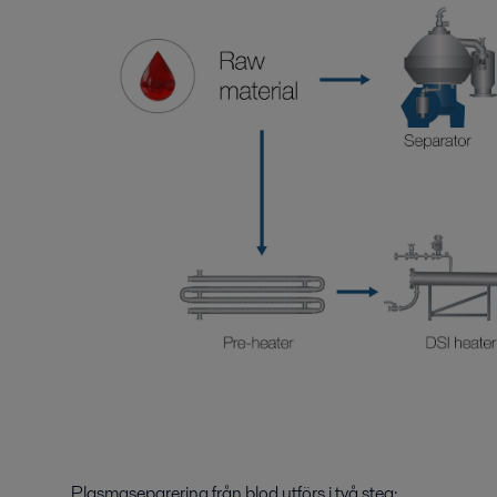
Plasmaseparering från blod utförs i två steg: