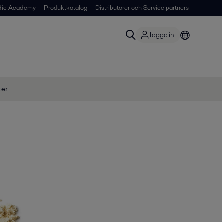
dic Academy
Produktkatalog
Distributörer och Service partners
logga in
ter