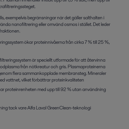
afiltreringssteget.
ls, exempelvis begränsningar när det gäller salthalten i
ända nanofiltrering eller omvänd osmos i stället. Det leder
nfraktionen.
reringssystem ökar proteinnivåerna från cirka 7 % till 25 %,
iltreringssystem är speciellt utformade för att återvinna
blodplasma från nötkreatur och gris. Plasmaproteinerna
 genom flera sammankopplade membransteg. Mineraler
attnet, vilket förbättrar proteinkvaliteten
ökar proteinrenheten med upp till 92 % utan användning
ing tack vare Alfa Laval GreenClean-teknologi