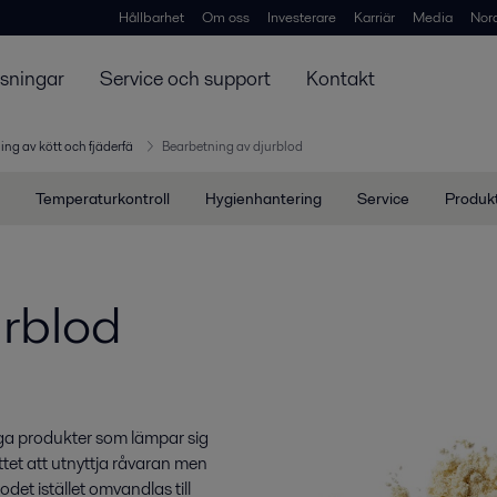
Hållbarhet
Om oss
Investerare
Karriär
Media
Nor
ösningar
Service och support
Kontakt
ng av kött och fjäderfä
Bearbetning av djurblod
Temperaturkontroll
Hygienhantering
Service
Produk
urblod
diga produkter som lämpar sig
tet att utnyttja råvaran men
odet istället omvandlas till