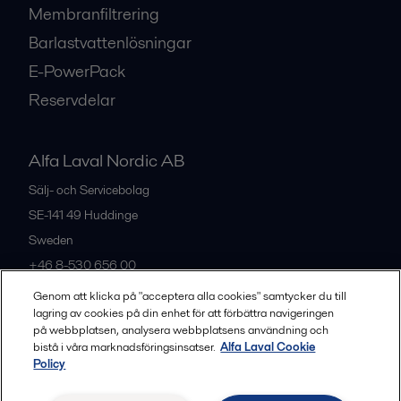
Membranfiltrering
Barlastvattenlösningar
E-PowerPack
Reservdelar
Alfa Laval Nordic AB
Sälj- och Servicebolag
SE-141 49
Huddinge
Sweden
+46 8-530 656 00
Genom att klicka på "acceptera alla cookies" samtycker du till
lagring av cookies på din enhet för att förbättra navigeringen
Alla kontor och partners
på webbplatsen, analysera webbplatsens användning och
bistå i våra marknadsföringsinsatser.
Alfa Laval Cookie
Policy
Privacy policy
Cookies policy
Legal terms and conditions