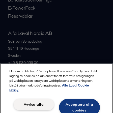
E-PowerPack
Reservdelar
Alfa Laval Nordic AB
Sälj- och Servicebolag
SE-141 49
Huddinge
Sweden
+46 8-530 656 00
Genom att klicka på "acceptera alla cookies" samtycker du till
lagring av cookies på din enhet för att förbättra navigeringen
Alla kontor och partners
på webbplatsen, analysera webbplatsens användning och
bistå i våra marknadsföringsinsatser.
Alfa Laval Cookie
Policy
Privacy policy
Cookies policy
Legal terms and conditions
Avvisa alla
Acceptera alla
Community guidelines
cookies