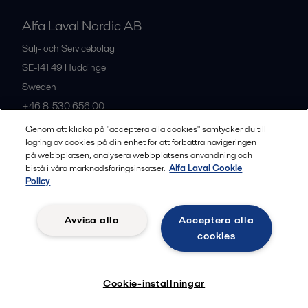
Alfa Laval Nordic AB
Sälj- och Servicebolag
SE-141 49
Huddinge
Sweden
+46 8-530 656 00
Genom att klicka på "acceptera alla cookies" samtycker du till
lagring av cookies på din enhet för att förbättra navigeringen
Alla kontor och partners
på webbplatsen, analysera webbplatsens användning och
bistå i våra marknadsföringsinsatser.
Alfa Laval Cookie
Policy
Privacy policy
Cookies policy
Legal terms and conditions
Avvisa alla
Acceptera alla
Community guidelines
cookies
Följ
Cookie-inställningar
© 2015-2026, ALFA LAVAL