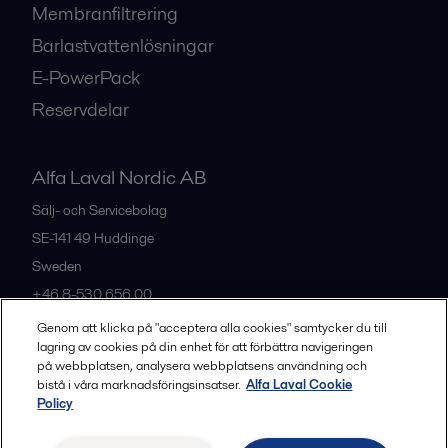
Membranfiltrering
Barlastvattenlösningar
E-PowerPack
Reservdelar
Alfa Laval Nordic AB
Sälj- och Servicebolag
SE-141 49
Huddinge
Sweden
+46 8-530 656 00
Genom att klicka på "acceptera alla cookies" samtycker du till
lagring av cookies på din enhet för att förbättra navigeringen
Alla kontor och partners
på webbplatsen, analysera webbplatsens användning och
bistå i våra marknadsföringsinsatser.
Alfa Laval Cookie
Policy
Privacy policy
Cookies policy
Legal terms and conditions