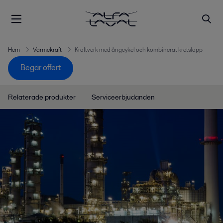
Hem
Värmekraft
Kraftverk med ångcykel och kombinerat kretslopp
Begär offert
Relaterade produkter
Serviceerbjudanden