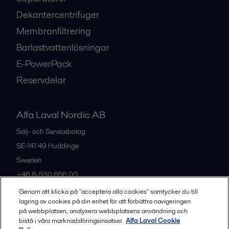
Dekantercentrifuger
Membranfiltrering
Barlastvattenlösningar
E-PowerPack
Reservdelar
Alfa Laval Nordic AB
Sälj- och Servicebolag
SE-141 49
Huddinge
Sweden
+46 8-530 656 00
Genom att klicka på "acceptera alla cookies" samtycker du till
lagring av cookies på din enhet för att förbättra navigeringen
Alla kontor och partners
på webbplatsen, analysera webbplatsens användning och
bistå i våra marknadsföringsinsatser.
Alfa Laval Cookie