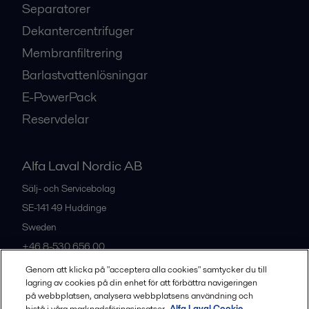
Separatorer
Dekantercentrifuger
Membranfiltrering
Barlastvattenlösningar
E-PowerPack
Reservdelar
Alfa Laval Nordic AB
Sälj- och Servicebolag
SE-141 49
Huddinge
Sweden
+46 8-530 656 00
Genom att klicka på "acceptera alla cookies" samtycker du till
lagring av cookies på din enhet för att förbättra navigeringen
Alla kontor och partners
på webbplatsen, analysera webbplatsens användning och
bistå i våra marknadsföringsinsatser.
Alfa Laval Cookie