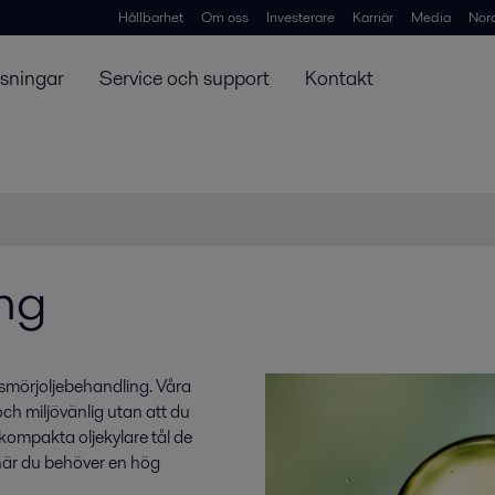
Hållbarhet
Om oss
Investerare
Karriär
Media
Nor
ösningar
Service och support
Kontakt
ng
 smörjoljebehandling. Våra
ch miljövänlig utan att du
kompakta oljekylare tål de
t när du behöver en hög