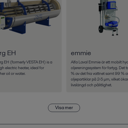
rg EH
emmie
g EH (formerly VESTA EH) is a
Alfa Laval Emmie är ett mobilt hyd
h electric heater, ideal for
oljereningssystem för fartyg. Det t
her oil or water.
% av det fria vattnet samt 99 % a
oljepartiklar på 2-5 μm, vilket öka
livslängd och pålitlighet.
Visa mer