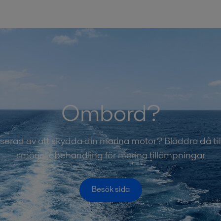
Ombord?
sserad av att skydda din marina motor? Bläddra då till 
smörjoljebehandling för marina tillämpningar
Besök sida