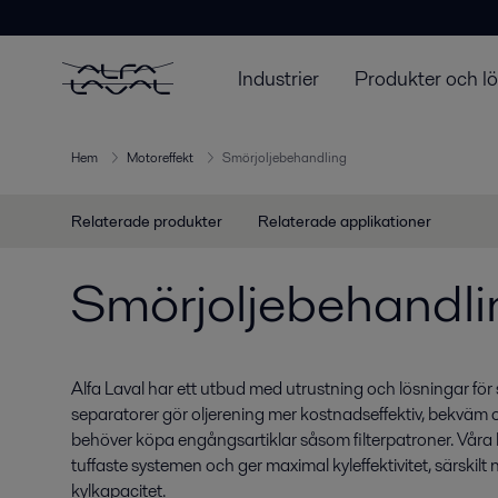
Industrier
Produkter och l
Hem
Motoreffekt
Smörjoljebehandling
Relaterade produkter
Relaterade applikationer
Smörjoljebehandli
Alfa Laval har ett utbud med utrustning och lösningar för
separatorer gör oljerening mer kostnadseffektiv, bekväm o
behöver köpa engångsartiklar såsom filterpatroner. Våra 
tuffaste systemen och ger maximal kyleffektivitet, särskil
kylkapacitet.