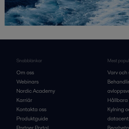
Snabblänkar
Mest populä
Om oss
Varv och 
Webinars
Behandli
Nordic Academy
avloppsv
Karriär
Hållbara 
Kontakta oss
Kylning o
Produktguide
datacent
Partner Portal
Bearbetn