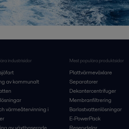
ra industrisidor
Mest populära produktsidor
sjöfart
Plattvärmeväxlare
ng av kommunalt
Separatorer
atten
Dekantercentrifuger
lösningar
Membranfiltrering
ch värmeåtervinning i
Barlastvattenlösningar
er
E-PowerPack
ing av växtbaserade
Reservdelar