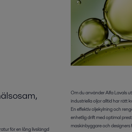
hälsosam,
Om du använder Alfa Lavals utr
industriella oljor alltid har rätt
En effektiv oljekylning och ren
enhetlig drift med optimal pres
maskinbyggare och designers fö
tur för en lång livslängd