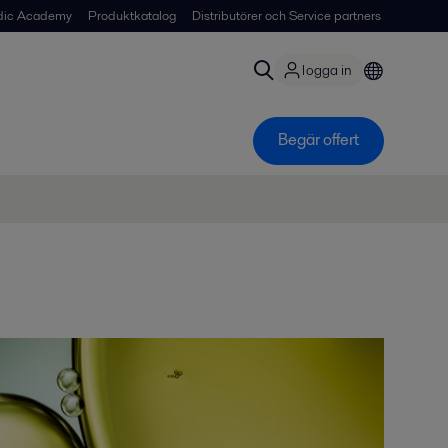
dic Academy
Produktkatalog
Distributörer och Service partners
logga in
Begär offert