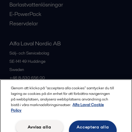
Barlastvattenlösningar
E-PowerPack
Reservdelar
Alfa Laval Nordic AB
Sälj- och Servicebolag
SE-141 49
Huddinge
Sweden
+46 8-530 656 00
Genom att klicka på "acceptera alla cookies" samtycker du till
lagring av cookies på din enhet för att förbättra navigeringen
Alla kontor och partners
på webbplatsen, analysera webbplatsens användning och
bistå i våra marknadsföringsinsatser.
Alfa Laval Cookie
Policy
Privacy policy
Cookies policy
Legal terms and conditions
Avvisa alla
Acceptera alla
Community guidelines