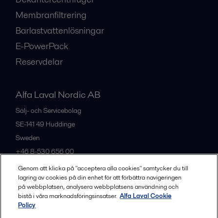
Membranfiltrering
Barlastvattenlösningar
E-PowerPack
Reservdelar
Alfa Laval Nordic AB
Sälj- och Servicebolag
SE-141 49
Huddinge
Sweden
+46 8-530 656 00
Genom att klicka på "acceptera alla cookies" samtycker du till
lagring av cookies på din enhet för att förbättra navigeringen
Alla kontor och partners
på webbplatsen, analysera webbplatsens användning och
bistå i våra marknadsföringsinsatser.
Alfa Laval Cookie
Policy