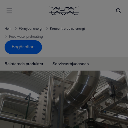
Hem
Förnybar energi
Koncentrerad solenergi
Feed water preheating
Begär offert
Relaterade produkter
Serviceerbjudanden