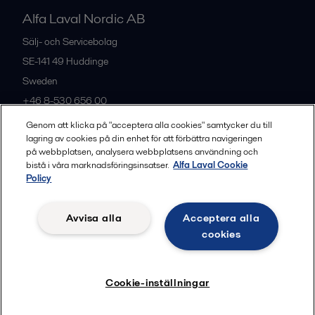
Alfa Laval Nordic AB
Sälj- och Servicebolag
SE-141 49
Huddinge
Sweden
+46 8-530 656 00
Genom att klicka på "acceptera alla cookies" samtycker du till
lagring av cookies på din enhet för att förbättra navigeringen
Alla kontor och partners
på webbplatsen, analysera webbplatsens användning och
bistå i våra marknadsföringsinsatser.
Alfa Laval Cookie
Policy
Privacy policy
Cookies policy
Legal terms and conditions
Avvisa alla
Acceptera alla
Community guidelines
cookies
Följ
Cookie-inställningar
© 2015-2026, ALFA LAVAL