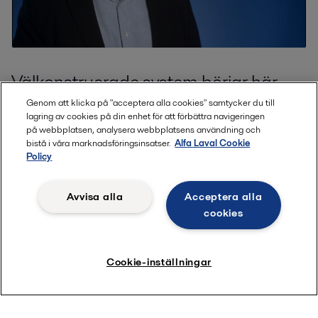
Välkonstruerade system börjar här
Genom att klicka på "acceptera alla cookies" samtycker du till
lagring av cookies på din enhet för att förbättra navigeringen
Naturliga vattensystem medför unika utmaningar, från
på webbplatsen, analysera webbplatsens användning och
vattenkvalitet och miljöpåverkan till infrastruktur och
bistå i våra marknadsföringsinsatser.
Alfa Laval Cookie
regelefterlevnad. Alfa Laval finns här för att hjälpa dig navigera
Policy
i dem alla.
Genom att samarbeta med oss tidigt får du en partner med
Avvisa alla
Acceptera alla
den kunskap som krävs för att planera din optimala kylstrategi
cookies
från början. Tillsammans ska vi utforma en robust lösning som
ger otroliga energibesparingar för datacenter att växa på idag
Cookie-inställningar
och i framtiden.