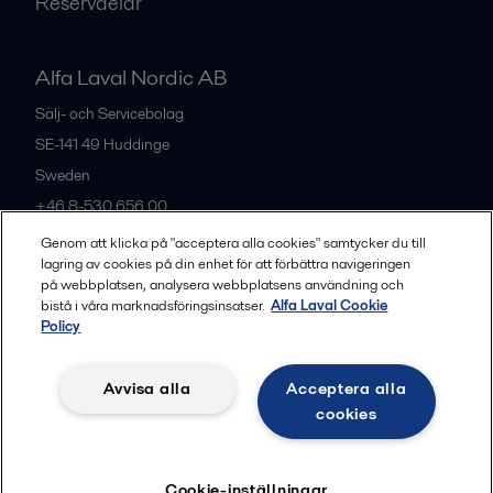
Reservdelar
Alfa Laval Nordic AB
Sälj- och Servicebolag
SE-141 49
Huddinge
Sweden
+46 8-530 656 00
Genom att klicka på "acceptera alla cookies" samtycker du till
lagring av cookies på din enhet för att förbättra navigeringen
Alla kontor och partners
på webbplatsen, analysera webbplatsens användning och
bistå i våra marknadsföringsinsatser.
Alfa Laval Cookie
Policy
Privacy policy
Cookies policy
Legal terms and conditions
Avvisa alla
Acceptera alla
Community guidelines
cookies
Följ
Cookie-inställningar
© 2015-2026, ALFA LAVAL